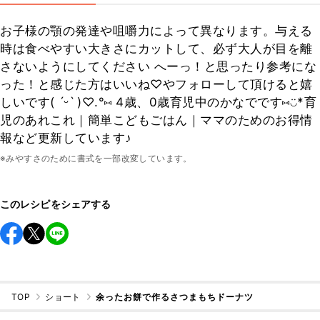
お子様の顎の発達や咀嚼力によって異なります。与える
時は食べやすい大きさにカットして、必ず大人が目を離
さないようにしてください へーっ！と思ったり参考にな
った！と感じた方はいいね♡やフォローして頂けると嬉
しいです( ˊᵕˋ )♡.°⑅ 4歳、0歳育児中のかなでです⑅◡̈*育
児のあれこれ｜簡単こどもごはん｜ママのためのお得情
報など更新しています♪
※みやすさのために書式を一部改変しています。
このレシピをシェアする
TOP
ショート
余ったお餅で作るさつまもちドーナツ