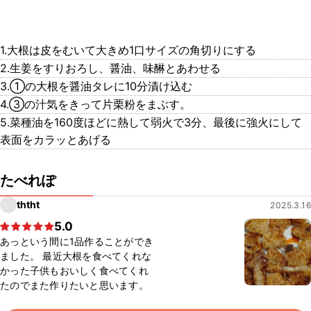
1.大根は皮をむいて大きめ1口サイズの角切りにする
2.生姜をすりおろし、醤油、味醂とあわせる
3.①の大根を醤油タレに10分漬け込む
4.③の汁気をきって片栗粉をまぶす。
5.菜種油を160度ほどに熱して弱火で3分、最後に強火にして
表面をカラッとあげる
たべれぽ
ththt
2025.3.16
5.0
あっという間に1品作ることができ
ました。 最近大根を食べてくれな
かった子供もおいしく食べてくれ
たのでまた作りたいと思います。