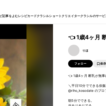
ピ
記事をよむ
レシピカード
クラシルショート
クリエイター
クラシルのサービ
👈 1歳4ヶ
りほ
フォロー
保
👈 1歳4ヶ月 断乳が無
＼平日10分でできる炊飯
@riho_kosodate 
朝5分でできる。

💩モリモリでる。
