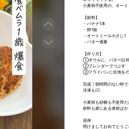
小麦粉不使用の、オートミ
【材料】

・バナナ1本

・卵1個

・オートミール小さじ1

・バター適量

【作り方】

①ボウルに、バター以外
②ブレンダーでつぶす

③フライパンに生地をの
完成！朝時間のない時で
冷凍も🙆‍♀️

小麦粉も砂糖も不使用だ
材料も家にある食材ばかり
追伸

明けましておめでとうござ