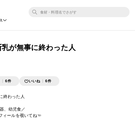
ス
月 断乳が無事に終わった人
存
6件
いいね
6件
事に終わった人

器、幼児食／

のプロフィールを覗いてね☜
