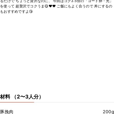
るだけで ちょっと贅沢なのに、 今回はコク3.5倍の「ヨード卵・光」
を使って 超贅沢でコクうま😋❤️❤️ ご飯にもよく合うので 丼にするの
もおすすめですよ😘
材料
（2〜3人分）
豚挽肉
200g