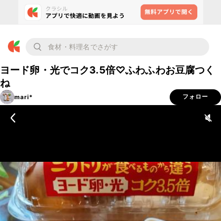
ヨード卵・光でコク3.5倍♡ふわふわお豆腐つく
ね
mari*
フォロー