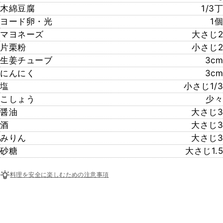
木綿豆腐
1/3丁
ヨード卵・光
1個
マヨネーズ
大さじ2
片栗粉
小さじ2
生姜チューブ
3cm
にんにく
3cm
塩
小さじ1/3
こしょう
少々
醤油
大さじ3
酒
大さじ3
みりん
大さじ3
砂糖
大さじ1.5
料理を安全に楽しむための注意事項