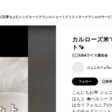
ピ
記事をよむ
レシピカード
クラシルショート
クリエイター
クラシルのサービ
カルローズ米
ト🍠
USAライス連合会
PR
ジュニカフェ𓌉𓇋
フォロー
保
こんにちわ👋 ジュニ
はんと 🧁ヘルシー
はカリフォルニアの
ものチーズリゾット