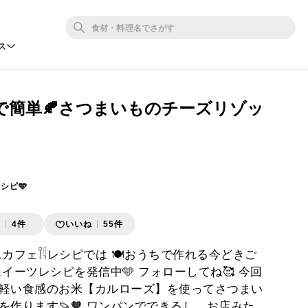
ス
で簡単🍂さつまいものチーズリゾッ
レシピ🩵
存
4件
いいね
55件
カフェ𓌉𓇋レシピでは 🍽️おうちで作れる今どきご
スイーツレシピを発信中🩵 フォローしてね🥰 今回
軽い食感のお米【カルローズ】を使ってさつまい
を作ります🍠🧡 ワンパンでできるし、お店みた