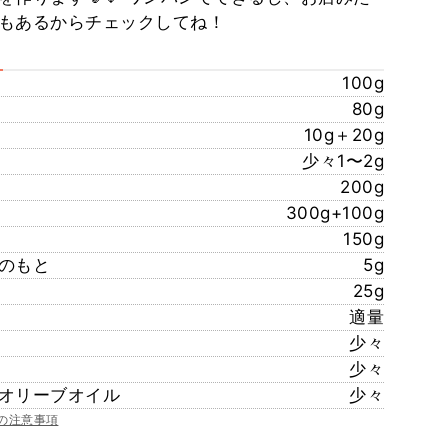
もあるからチェックしてね！
100g
80g
10g＋20g
少々1〜2g
200g
300g+100g
150g
のもと
5g
25g
適量
少々
少々
オリーブオイル
少々
の注意事項