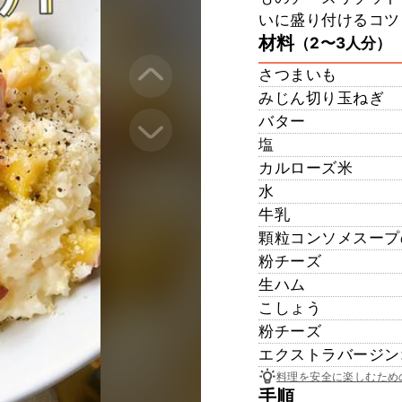
いに盛り付けるコツ
材料
（2〜3人分）
さつまいも
みじん切り玉ねぎ
バター
塩
カルローズ米
水
牛乳
顆粒コンソメスープ
粉チーズ
生ハム
こしょう
粉チーズ
エクストラバージン
料理を安全に楽しむため
手順