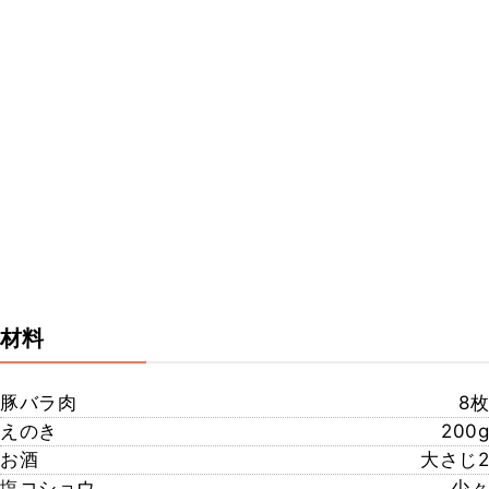
材料
豚バラ肉
8枚
えのき
200g
お酒
大さじ2
塩コショウ
少々