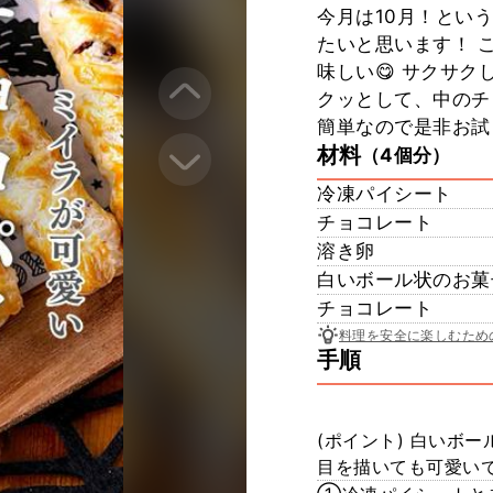
今月は10月！とい
たいと思います！ 
味しい😋 サクサ
クッとして、中のチ
簡単なので是非お試
材料
（4個分）
冷凍パイシート
チョコレート
溶き卵
白いボール状のお菓
チョコレート
料理を安全に楽しむため
手順
(ポイント) 白いボ
目を描いても可愛い