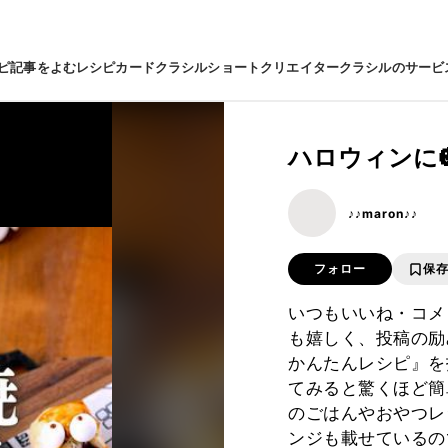
ピ
記事をよむ
レシピカード
クラシルショート
クリエイター
クラシルのサービ
ハロウィンに
♪♪maron♪♪
フォロー
保
いつもいいね・コメ
も嬉しく、投稿の励みに
かんたんレシピ』を
てみると驚くほど簡
のごはんやおやつレ
ンジも載せているの