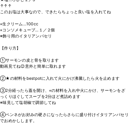
↑↑↑
このお塩は大事なので、できたらちょっと良い塩を入れてね
⭐︎生クリーム…100cc
⭐︎コンソメキューブ…１／２個
※飾り用のイタリアンパセリ
【作り方】
①サーモンの皮と骨を取ります
動画見てね😉意外と簡単に取れます
②★の材料をbestpotに入れて火にかけ沸騰したら火を止めます
③2分経ったら蓋を開け、⭐︎の材料を入れ中火にかけ、サーモンをざ
っくりほぐしてスープを2分ほど煮詰めます
※味見して塩胡椒で調節してね
④ペンネがお好みの硬さになったらさらに盛り付けイタリアンパセリ
でおめかしします。