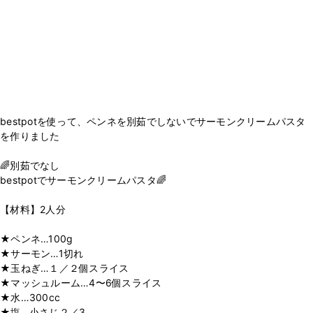
bestpotを使って、ペンネを別茹でしないでサーモンクリームパスタ
を作りました
🌈別茹でなし
bestpotでサーモンクリームパスタ🌈
【材料】2人分
★ペンネ…100g
★サーモン…1切れ
★玉ねぎ…１／２個スライス
★マッシュルーム…4〜6個スライス
★水…300cc
★塩…小さじ２／3