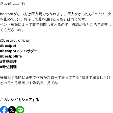
さぁ召し上がれ！
bestpotがない方は圧力鍋でも作れます。圧力かかったら3〜5分、火
を止めて3分。急冷して蓋を開けたらあとは同じです。
ペンネ種類によって茹で時間も変わるので、煮詰めるところで調整し
てくださいね。
#bestpot
#bestpotアンバサダー
#bestpotlife
#蓄熱調理
#時短料理
😅撮影する時に途中で何故かスローで撮ってて💦4倍速で編集したけ
どのろのろ動画です😨気長に見てね
このレシピをシェアする