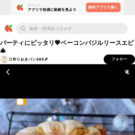
パーティにピッタリ💖ベーコンバジルリースエピ
🎄
🍞作りおきパン365🥖
フォロー