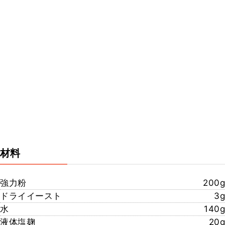
材料
強力粉
200g
ドライイースト
3g
水
140g
液体塩麹
20g