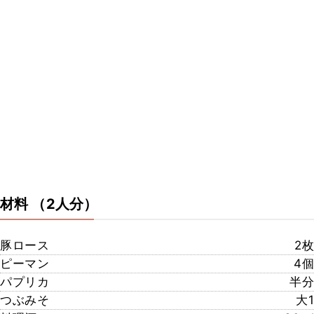
材料
（2人分）
豚ロース
2枚
ピーマン
4個
パプリカ
半分
つぶみそ
大1