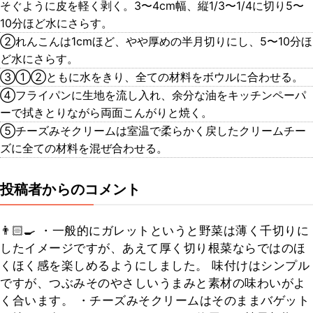
そぐように皮を軽く剥く。3〜4cm幅、縦1/3〜1/4に切り5〜
10分ほど水にさらす。
②れんこんは1cmほど、やや厚めの半月切りにし、5〜10分ほ
ど水にさらす。
③①②ともに水をきり、全ての材料をボウルに合わせる。
④フライパンに生地を流し入れ、余分な油をキッチンペーパ
ーで拭きとりながら両面こんがりと焼く。
⑤チーズみそクリームは室温で柔らかく戻したクリームチー
ズに全ての材料を混ぜ合わせる。
投稿者からのコメント
👨🏻‍🍳 ・一般的にガレットというと野菜は薄く千切りに
したイメージですが、あえて厚く切り根菜ならではのほ
くほく感を楽しめるようにしました。 味付けはシンプル
ですが、つぶみそのやさしいうまみと素材の味わいがよ
く合います。 ・チーズみそクリームはそのままバゲット