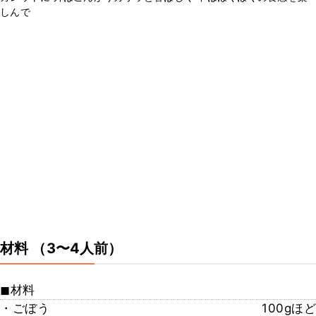
しんで
材料
（3〜4人前）
◼︎材料
・ごぼう
100gほど