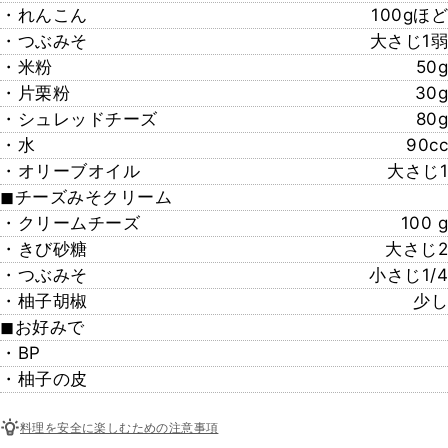
・れんこん
100gほど
・つぶみそ
大さじ1弱
・米粉
50g
・片栗粉
30g
・シュレッドチーズ
80g
・水
90cc
・オリーブオイル
大さじ1
◼︎チーズみそクリーム
・クリームチーズ
100 g
・きび砂糖
大さじ2
・つぶみそ
小さじ1/4
・柚子胡椒
少し
◼︎お好みで
・BP
・柚子の皮
料理を安全に楽しむための注意事項