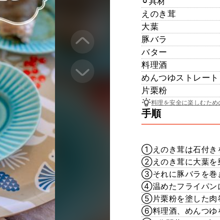
⚪︎具材
えのき茸
大葉
豚バラ
バター
料理酒
めんつゆストレート
片栗粉
料理を安全に楽しむため
手順
①えのき茸は石付き
②えのき茸に大葉を
③それに豚バラを巻
④温めたフライパン
⑤片栗粉を塗した肉
⑥料理酒、めんつゆ