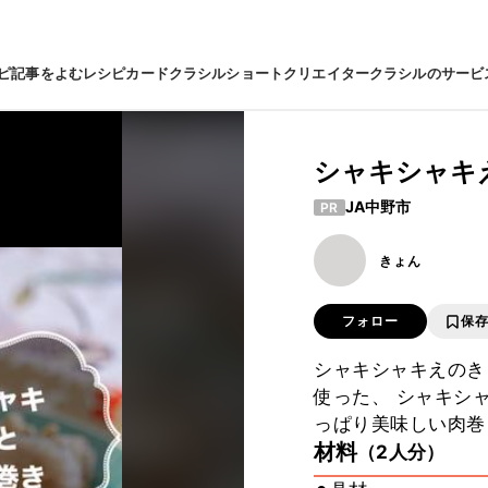
ピ
記事をよむ
レシピカード
クラシルショート
クリエイター
クラシルのサービ
シャキシャキ
JA中野市
PR
きょん
フォロー
保
シャキシャキえのき
使った、 シャキシ
っぱり美味しい肉巻
材料
（2人分）