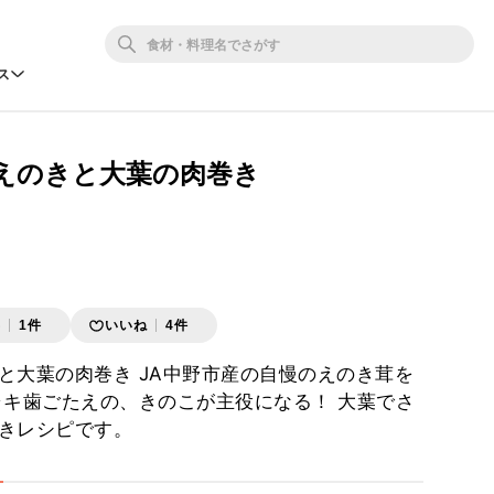
ス
えのきと大葉の肉巻き
存
1件
いいね
4件
と大葉の肉巻き JA中野市産の自慢のえのき茸を
ャキ歯ごたえの、きのこが主役になる！ 大葉でさ
きレシピです。