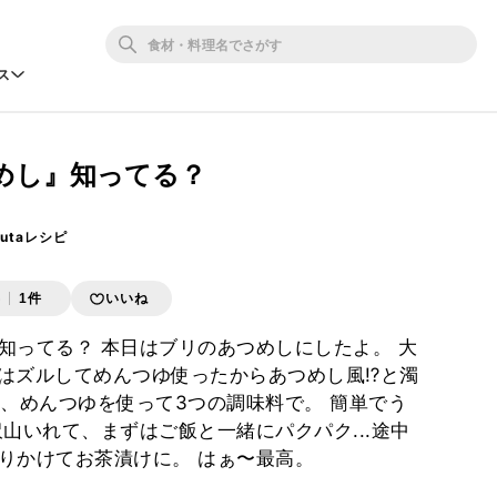
ス
めし』知ってる？
outaレシピ
存
1件
いいね
知ってる？ 本日はブリのあつめしにしたよ。 大
回はズルしてめんつゆ使ったからあつめし風⁉️と濁
も、めんつゆを使って3つの調味料で。 簡単でう
沢山いれて、まずはご飯と一緒にパクパク...途中
りかけてお茶漬けに。 はぁ〜最高。