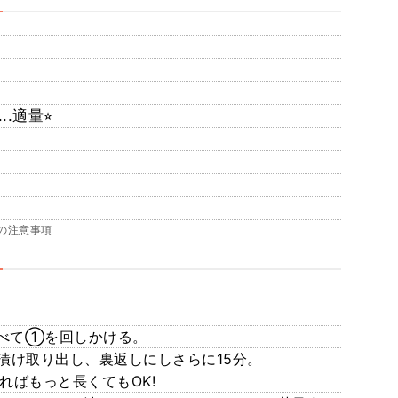
.適量⭐︎
の注意事項
べて①を回しかける。
漬け取り出し、裏返しにしさらに15分。
ればもっと長くてもOK!