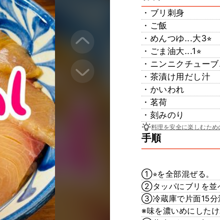
・ブリ刺身
・ご飯
・めんつゆ...大3⭐︎
・ごま油大...1⭐︎
・ニンニクチューブ..
・茶漬け用だし汁
・かいわれ
・茗荷
・刻みのり
料理を安全に楽しむため
手順
①⭐︎を全部混ぜる。
②タッパにブリを並
③冷蔵庫で片面15分
※味を濃いめにしたけ