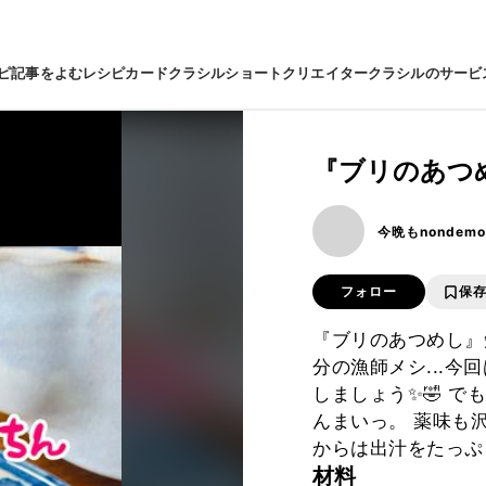
ピ
記事をよむ
レシピカード
クラシルショート
クリエイター
クラシルのサービ
『ブリのあつ
今晩もnondem
フォロー
保
『ブリのあつめし』
分の漁師メシ...今
しましょう✨🤣 で
んまいっ。 薬味も
からは出汁をたっぷ
材料