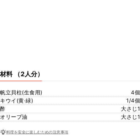
材料
（2人分）
帆立貝柱(生食用)
4個
キウイ(黄·緑)
1/4個
酢
大さじ1
オリーブ油
大さじ1
料理を安全に楽しむための注意事項