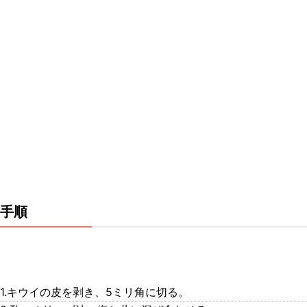
手順
1.キウイの皮を剥き、5ミリ角に切る。