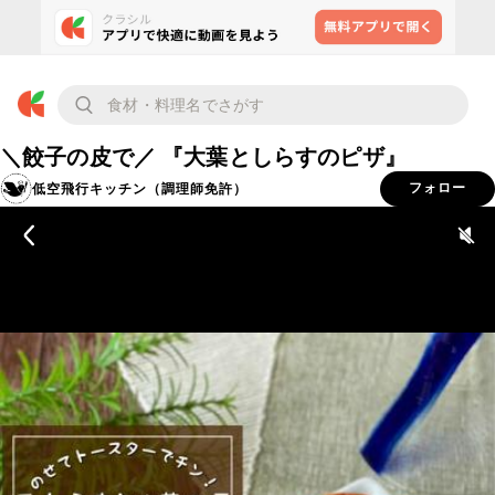
＼餃子の皮で／ 『大葉としらすのピザ』
低空飛行キッチン（調理師免許）
フォロー