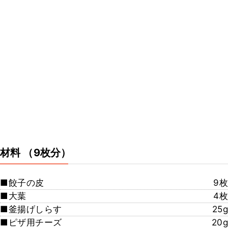
材料
（9枚分）
■餃子の皮
9枚
■大葉
4枚
■釜揚げしらす
25g
■ピザ用チーズ
20g