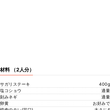
材料
（2人分）
サガリステーキ
400g
塩コショウ
適量
刻みネギ
適量
卵黄
お好みで
焼肉のタレ(甘口)
大さじ4