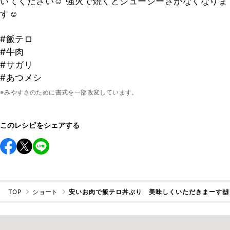
いてください☺️ 強火で焼くとジューシーさがなくなりま
す☺️
#飯テロ
#牛肉
#サガリ
#あつメシ
※みやすさのために書式を一部改変しています。
このレシピをシェアする
TOP
ショート
安いお肉で飯テロ丼ぶり 美味しくいただきまーす🙌