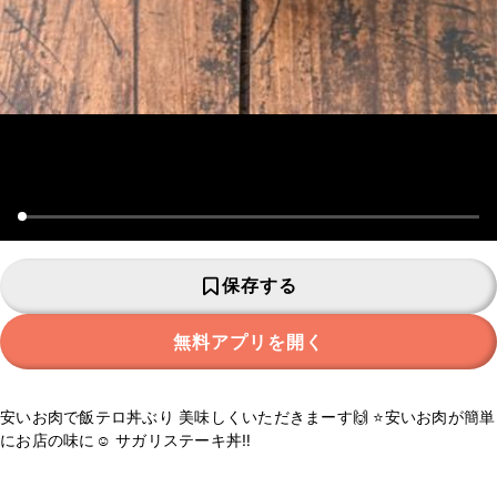
保存する
無料アプリを開く
安いお肉で飯テロ丼ぶり 美味しくいただきまーす🙌 ⭐安いお肉が簡単
にお店の味に☺️ サガリステーキ丼‼️