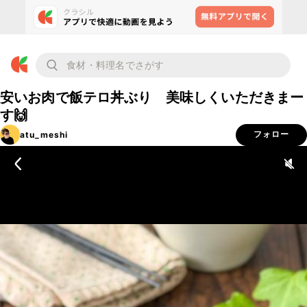
安いお肉で飯テロ丼ぶり 美味しくいただきまー
す🙌
atu_meshi
フォロー