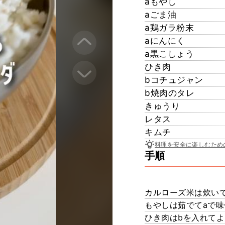
aもやし
aごま油
a鶏ガラ粉末
aにんにく
a黒こしょう
ひき肉
bコチュジャン
b焼肉のタレ
きゅうり
レタス
キムチ
料理を安全に楽しむため
手順
カルローズ米は炊い
もやしは茹でてaで
ひき肉はbを入れてよ