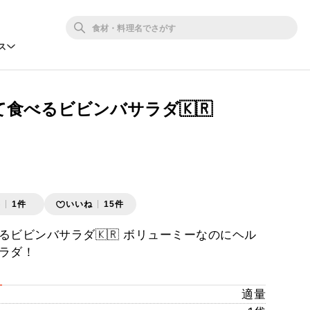
ス
食べるビビンバサラダ🇰🇷
存
1件
いいね
15件
るビビンバサラダ🇰🇷 ボリューミーなのにヘル
ラダ！
適量