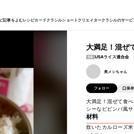
ピ
記事をよむ
レシピカード
クラシルショート
クリエイター
クラシルのサービ
大満足！混ぜて
USAライス連合会
PR
美メシちゃん
フォロー
保
大満足！混ぜて食べ
シーなビビンバ風サ
材料
炊いたカルローズ米