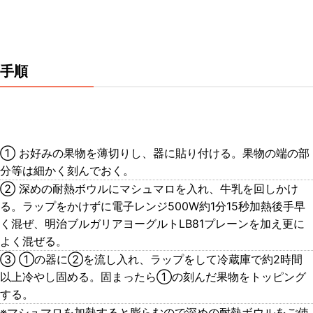
手順
① お好みの果物を薄切りし、器に貼り付ける。果物の端の部
分等は細かく刻んでおく。
② 深めの耐熱ボウルにマシュマロを入れ、牛乳を回しかけ
る。ラップをかけずに電子レンジ500W約1分15秒加熱後手早
く混ぜ、明治ブルガリアヨーグルトLB81プレーンを加え更に
よく混ぜる。
③ ①の器に②を流し入れ、ラップをして冷蔵庫で約2時間
以上冷やし固める。固まったら①の刻んだ果物をトッピング
する。
※マシュマロを加熱すると膨らむので深めの耐熱ボウルをご使