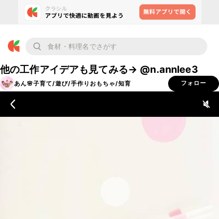
他の工作アイデアも見てみる→ @n.annlee3
あん🌸子育て/遊び/手作りおもちゃ/知育
フォロー