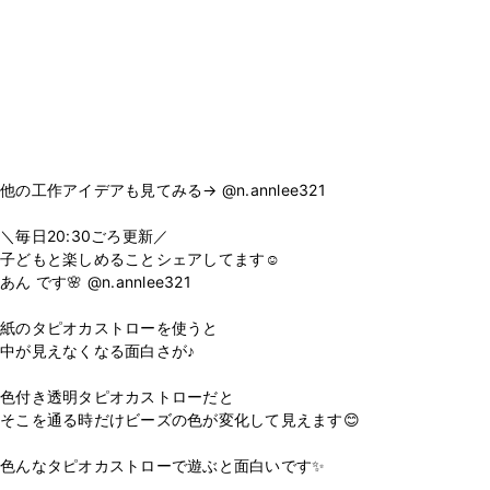
他の工作アイデアも見てみる→ @n.annlee321
＼毎日20:30ごろ更新／
子どもと楽しめることシェアしてます☺️
あん です🌸 @n.annlee321
紙のタピオカストローを使うと
中が見えなくなる面白さが♪
色付き透明タピオカストローだと
そこを通る時だけビーズの色が変化して見えます😊
色んなタピオカストローで遊ぶと面白いです✨