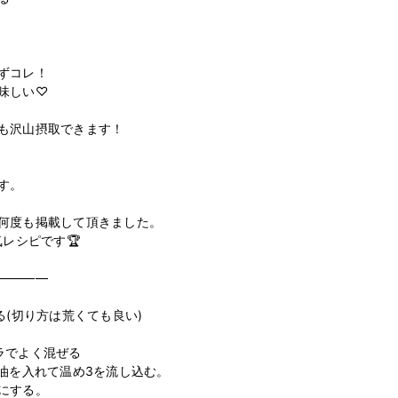
ずコレ！

味しい♡

も沢山摂取できます！

。

何度も掲載して頂きました。

レシピです🏆

————

る(切り方は荒くても良い)

でよく混ぜる

油を入れて温め3を流し込む。

にする。
