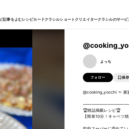
ピ
記事をよむ
レシピカード
クラシルショート
クリエイター
クラシルのサービ
@cooking_
よっち
フォロー
保
@cooking_yocchi
———————————
🏆雑誌掲載レシピ🏆

【簡単10分！キャベツ焼
年中スーパーに売れている