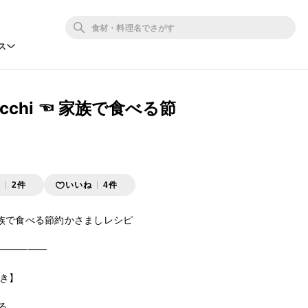
ス
yocchi ☜ 家族で食べる節
存
2件
いいね
4件
 ☜ 家族で食べる節約かさましレシピ

—————

き】


