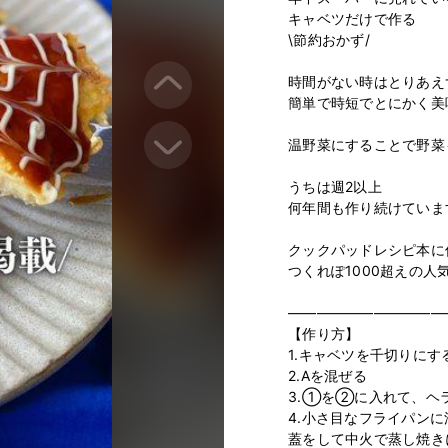
キャベツだけで作る

\節約おかず/

時間がない時はとりあえ
簡単で時短でとにかく美
温野菜にすることで野菜
うちは週2以上

何年間も作り続けています
クックパッドレシピ本に
つくれぽ1000超えの人気
———————————
【作り方】

1.キャベツを千切りにす
2.Aを混ぜる

3.①を②に入れて、ヘラ
4.小さ目なフライパンに
蓋をして中火で蒸し焼き