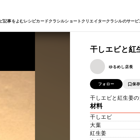
ピ
記事をよむ
レシピカード
クラシルショート
クリエイター
クラシルのサービ
干しエビと紅
ゆるめし店長
フォロー
保
干しエビと紅生姜の
材料
干しエビ
大葉
紅生姜