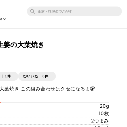
ス
生姜の大葉焼き
存
1件
いいね
6件
大葉焼き この組み合わせはクセになるよ🫣
20g
10枚
2つまみ