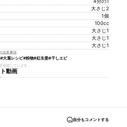
4分の1
大さじ2
1個
100cc
大さじ1
大さじ1
大さじ1
の注意事項
長
#大葉レシピ
#粉物
#紅生姜
#干しエビ
部改変しています。
ート動画
自分もコメントする