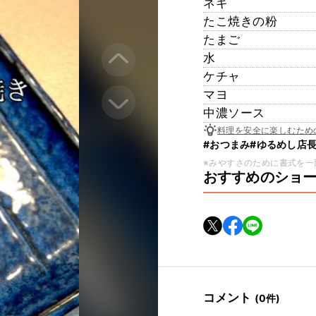
ネギ
たこ焼きの粉
たまご
水
ケチャ
マヨ
中濃ソース
料理を安全に楽しむため
#おつまみ
#ゆるめし店
※みやすさのために書式を一
おすすめのショ
コメント
(0件)