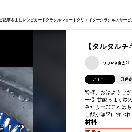
ピ
記事をよむ
レシピカード
クラシルショート
クリエイター
クラシルのサービ
【タルタルチ
つぶやき食太郎
フォロー
保
皆様、おはようござ
ー🤤 甘酸っぱく
みたよー⤴️⤴️これ
ご飯が無限に食べれる
材料