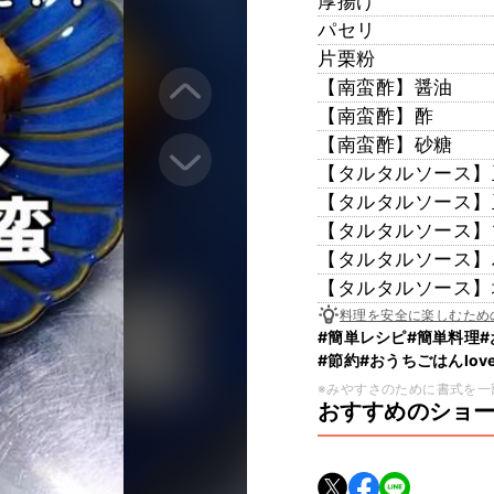
厚揚げ
パセリ
片栗粉
【南蛮酢】醤油
【南蛮酢】酢
【南蛮酢】砂糖
【タルタルソース】
【タルタルソース】
【タルタルソース】
【タルタルソース】
【タルタルソース】
料理を安全に楽しむため
#簡単レシピ
#簡単料理
#節約
#おうちごはんlove
※みやすさのために書式を一
おすすめのショ