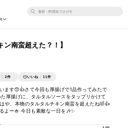
ス
キン南蛮超えた？！】
存
2件
いいね
11件
います😙👍さて今回も厚揚げで1品作ってみたで
炒めた厚揚げに、タルタルソースをタップリかけて
はもはや、本物のタルタルチキン南蛮を超えたね🤣👍
よー🍚 今日も素敵な一日を🎶✨