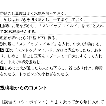
◎絹ごし豆腐はよく水気を切っておく。
しめじは石づきを切り落とし、手でほぐしておく。
1️⃣鍋にお湯を沸かし、「スンドゥブ マイルド」を袋ごと入れ
て30秒程湯せんする。
粗熱が取れたら2回程上下に振る。
別の鍋に「スンドゥブ マイルド」を入れ、中火で加熱する。
2️⃣ 1️⃣の「スンドゥブ マイルド」がひと煮立ちしたら、あさ
り、しめじ、絹ごし豆際をスプーンで一口大にすくって入れ
る。中火で約5分煮込む。
3️⃣しめじに火が通ったら火から下ろし、器に盛り付け、卵黄
をのせる。トッピングの小ねぎをのせる。
投稿者からのコメント
【調理のコツ・ポイント】 * よく振ってから鍋に入れて