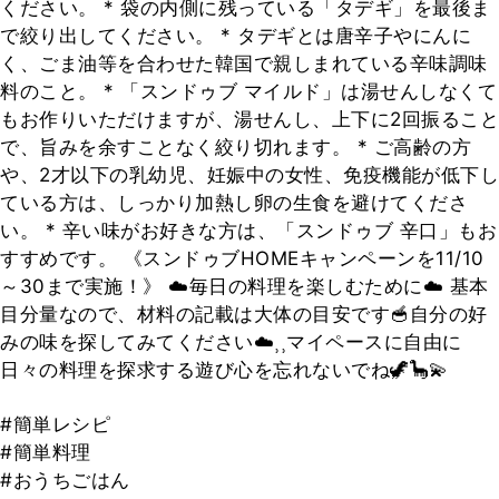
ください。 * 袋の内側に残っている「タデギ」を最後ま
で絞り出してください。 * タデギとは唐辛子やにんに
く、ごま油等を合わせた韓国で親しまれている辛味調味
料のこと。 * 「スンドゥブ マイルド」は湯せんしなくて
もお作りいただけますが、湯せんし、上下に2回振ること
で、旨みを余すことなく絞り切れます。 * ご高齢の方
や、2才以下の乳幼児、妊娠中の女性、免疫機能が低下し
ている方は、しっかり加熱し卵の生食を避けてくださ
い。 * 辛い味がお好きな方は、「スンドゥブ 辛口」もお
すすめです。 《スンドゥブHOMEキャンペーンを11/10
～30まで実施！》 ☁️毎日の料理を楽しむために☁️ 基本
目分量なので、材料の記載は大体の目安です🥣自分の好
みの味を探してみてください☁️⸒⸒マイペースに自由に
日々の料理を探求する遊び心を忘れないでね🦖🦕💫
#簡単レシピ
#簡単料理
#おうちごはん