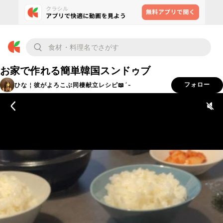
お家で作れる簡単韓国スンドゥブ
ひな￤彼がよろこぶ同棲献立レシピ📖´-
フォロー