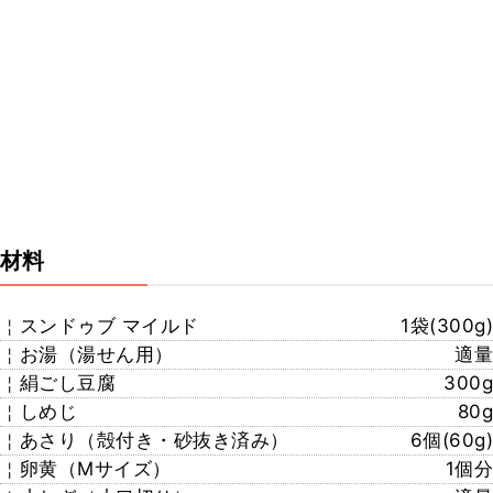
材料
￤スンドゥブ マイルド
1袋(300g)
￤お湯（湯せん用）
適量
￤絹ごし豆腐
300g
￤しめじ
80g
￤あさり（殻付き・砂抜き済み）
6個(60g)
￤卵黄（Mサイズ）
1個分