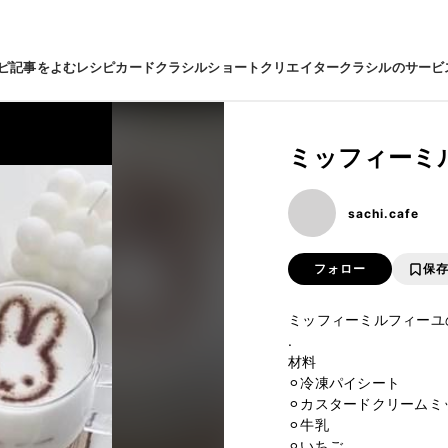
ピ
記事をよむ
レシピカード
クラシルショート
クリエイター
クラシルのサービ
ミッフィーミルフ
sachi.cafe
フォロー
保
ミッフィーミルフィーユの作り
.

材料

⚪︎冷凍パイシート

⚪︎カスタードクリームミ
⚪︎牛乳

⚪︎いちご
