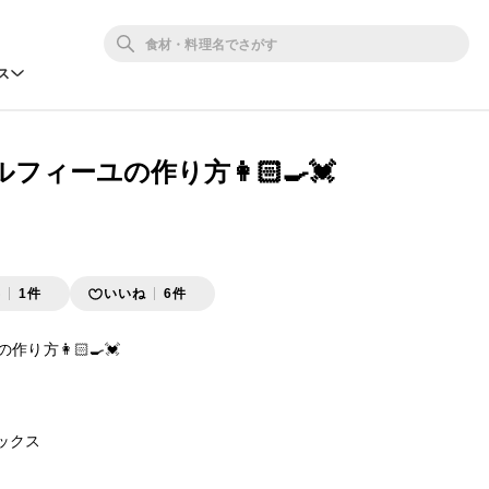
ス
ィーユの作り方👩🏻‍🍳💓
存
1件
いいね
6件
方👩🏻‍🍳💓

ックス
