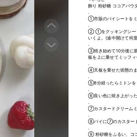
飾り 粉砂糖 ココアパウダ
.

①市販のパイシートをミ
.

② ①をクッキングシート
いくよ。(途中開けて何度
.

③焼き始めて10分後に
板を上に乗せてミッフィ
.

④天板を乗せた状態のま
.

⑤8分経ったらミトンを
.

⑥良い色に焼き上がった
.

⑦カスタードクリームミ
.

⑧パイに⑦のカスタード
.

⑨ 粉砂糖をふるい、ココア