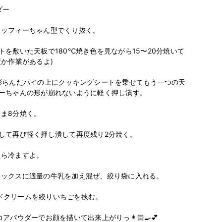
ー

ッフィーちゃん型でくり抜く。

を敷いた天板で180℃焼き色を見ながら15〜20分焼いて
か作業があるよ)

膨らんだパイの上にクッキングシートを乗せてもう一つの天
ーちゃんの形が崩れないように軽く押し潰す。

ま8分焼く。

して再び軽く押し潰して再度残り2分焼く。

ら冷ますよ。

ックスに適量の牛乳を加え混ぜ、絞り袋に入れる。

クリームを絞りいちごを挟む。

パウダーでお顔を描いて出来上がりっ👩🏻‍🍳💕
