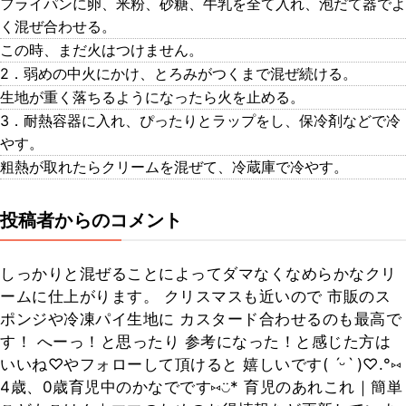
フライパンに卵、米粉、砂糖、牛乳を全て入れ、泡だて器でよ
く混ぜ合わせる。
この時、まだ火はつけません。
2．弱めの中火にかけ、とろみがつくまで混ぜ続ける。
生地が重く落ちるようになったら火を止める。
3．耐熱容器に入れ、ぴったりとラップをし、保冷剤などで冷
やす。
粗熱が取れたらクリームを混ぜて、冷蔵庫で冷やす。
投稿者からのコメント
しっかりと混ぜることによってダマなくなめらかなクリ
ームに仕上がります。 クリスマスも近いので 市販のス
ポンジや冷凍パイ生地に カスタード合わせるのも最高で
す！ へーっ！と思ったり 参考になった！と感じた方は
いいね♡やフォローして頂けると 嬉しいです( ˊᵕˋ )♡.°⑅
4歳、0歳育児中のかなでです⑅◡̈* 育児のあれこれ｜簡単