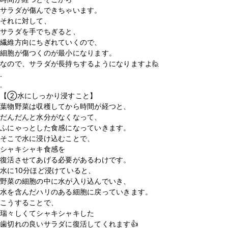
サラダが傷んできちゃいます。
それに対して、
サラダを手でちぎると、
繊維方向にちぎれていくので、
細胞が傷つくのが最小になります。
なので、サラダが長持ちするようになりますよ🙋
.
.
【②水にしっかり浸すこと】
葉物野菜は収穫してから時間が経つと、
だんだんと水分がなくなって、
ふにゃっとした食感になっていきます。
そこで水に浸け込むことで、
シャキシャキ食感を
復活させてあげる必要があるわけです。
水に10分ほど浸けていると、
野菜の細胞の中に水が入り込んでいき、
水を含んだハリのある細胞に戻っていきます。
こうすることで、
瑞々しくてシャキシャキした
歯切れの良いサラダに復活してくれます👍