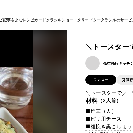
ピ
記事をよむ
レシピカード
クラシルショート
クリエイター
クラシルのサービ
＼トースター
低空飛行キッチ
フォロー
保
＼トースターで／ 
材料
（2人前）
■椎茸（大）
■ピザ用チーズ
■粗挽き黒こしょう