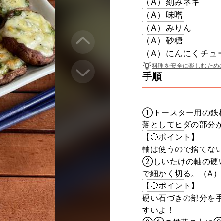
（A）刻みネギ
（A）味噌
（A）みりん
（A）砂糖
（A）にんにくチュ
料理を安全に楽しむため
手順
①トースター用の鉄
落としてヒダの部分
【🔴ポイント】
軸は使うので捨てな
②しいたけの軸の硬
で細かく切る。（A
【🔴ポイント】
硬い石づきの部分を
すいよ！