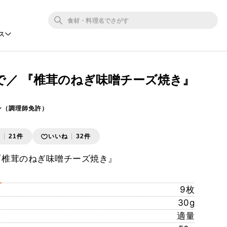
ス
で／ 『椎茸のねぎ味噌チーズ焼き』
ン（調理師免許）
存
21件
いいね
32件
『椎茸のねぎ味噌チーズ焼き』
9枚
30g
適量