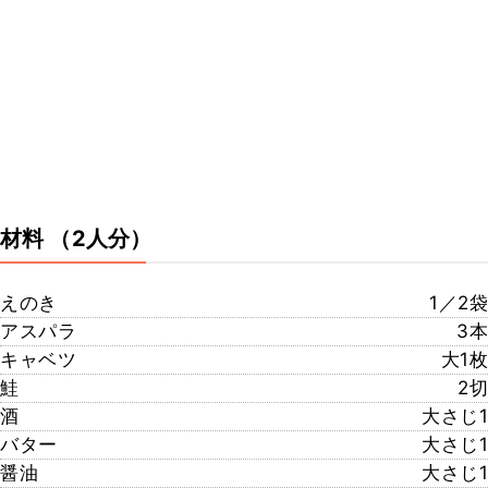
材料
（2人分）
えのき
1／2袋
アスパラ
3本
キャベツ
大1枚
鮭
2切
酒
大さじ1
バター
大さじ1
醤油
大さじ1