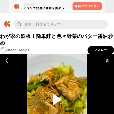
わが家の鉄板！簡単鮭と色々野菜のバター醤油炒
め
mochi.recipe
フォロー