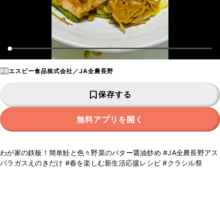
PR
エスビー食品株式会社／JA全農長野
保存する
無料アプリを開く
わが家の鉄板！簡単鮭と色々野菜のバター醤油炒め #JA全農長野アス
パラガスえのきだけ #春を楽しむ新生活応援レシピ #クラシル祭