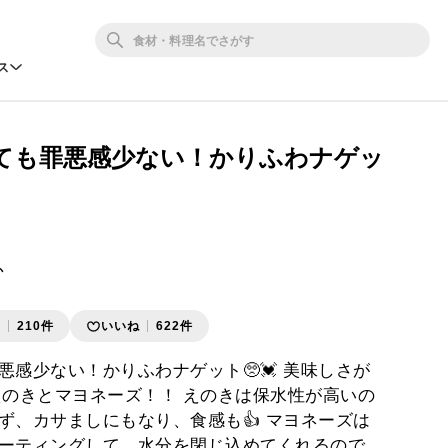
ス
ても罪悪感少ない！かりふわナゲッ
か
存
210件
いいね
622件
悪感少ない！かりふわナゲット🥺💓 美味しさが
 えのきとマヨネーズ！！ えのきは保水性が高いの
ず、カサましにもなり、食感も👍 マヨネーズは
ーティングして、水分を閉じ込めてくれるので、