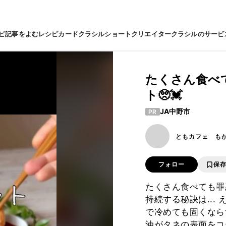
ピ
記事をよむ
レシピカード
クラシルショート
クリエイター
クラシルのサービ
たくさん食べ
ト🥺💓
JA中野市
PR
ともカフェ も
フォロー
保
たくさん食べても罪
持続する秘訣は...
で冷めても固くなら
油がタネの表面をコ