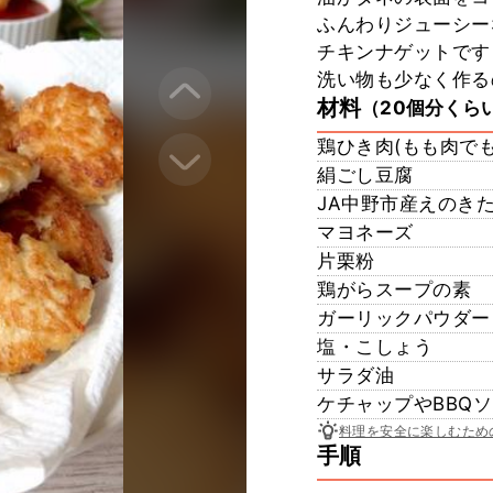
ふんわりジューシー
チキンナゲットです
洗い物も少なく作る
材料
（20個分くら
鶏ひき肉(もも肉でも
絹ごし豆腐
JA中野市産えのき
マヨネーズ
片栗粉
鶏がらスープの素
ガーリックパウダー
塩・こしょう
サラダ油
ケチャップやBBQ
料理を安全に楽しむため
手順