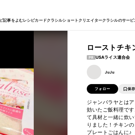
ピ
記事をよむ
レシピカード
クラシルショート
クリエイター
クラシルのサービ
ローストチキ
USAライス連合会
PR
JuJu
フォロー
保
ジャンバラヤとはア
効いたご飯料理です
て具材と一緒に炊い
りました！チキンの
プレートごはんに♪