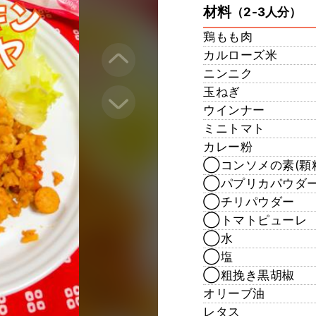
材料
（2-3人分）
鶏もも肉
カルローズ米
ニンニク
玉ねぎ
ウインナー
ミニトマト
カレー粉
◯コンソメの素(顆
◯パプリカパウダ
◯チリパウダー
◯トマトピューレ
◯水
◯塩
◯粗挽き黒胡椒
オリーブ油
レタス