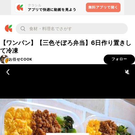
【ワンパン】【三色そぼろ弁当】6日作り置きし
て冷凍
お任せCOOK
フォロー