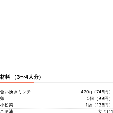
材料
（3〜4人分）
合い挽きミンチ
420g（745円）
卵
5個（99円）
小松菜
1袋（138円）
ごま油
大さじ1