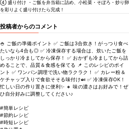
④ 盛り付け ・ご飯を弁当箱に詰め、小松菜・そぼろ・炒り卵
を彩りよく盛り付けたら完成！
投稿者からのコメント
🍚 ご飯の準備ポイント ✅ ご飯は3合炊き！がっつり食べ
たいなら4合も◎ ✅ 冷凍保存する場合は、炊いたご飯を
しっかり冷ましてから保存！ ✅ おかずも冷ましてから詰
めることで、品質＆食感を保てる 📌 このレシピのポイ
ント ✅ ワンパン調理で洗い物ラクラク！ ✅ カレー粉＆
ケチャップ入りで食欲そそる味付け🍛 ✅ 冷凍保存OK！
忙しい日の作り置きに便利✨ 🔸 味の濃さはお好みで！ぜ
ひ自分好みに調整してください♪
#簡単レシピ
#節約レシピ
#時短レシピ