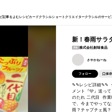
ピ
記事をよむ
レシピカード
クラシルショート
クリエイター
クラシルのサービ
新！春雨サラ
株式会社創味食品
PR
さやかねーね
フォロー
保
✎✎レシピ詳細✎✎ 
メント『🩵』送って
のたれ 二代目 ⁡ 作
で、今までやってな
雨？チャプチェ風？