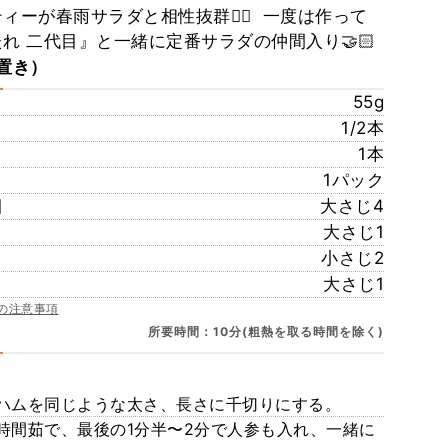
ィーが春雨サラダと相性抜群❤️‍🔥 ⁡ 一度は作って
れ 二代目』と一緒に定番サラダの仲間入り🤝🏻
置き）
55g
1/2本
1本
1パック
目
大さじ4
大さじ1
小さじ2
大さじ1
の注意事項
所要時間：10分(粗熱を取る時間を除く)
ハムを同じような太さ、長さに千切りにする。
時間茹で、最後の1分半〜2分で人参も入れ、一緒に