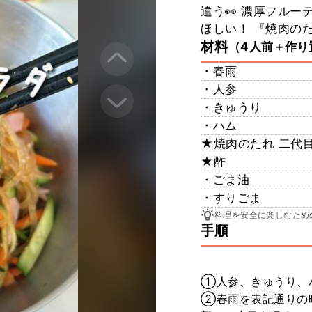
違う👀 濃厚フルーテ
ほしい！ 『焼肉のた
材料
（4人前＋作り
・春雨
・人参
・きゅうり
・ハム
★焼肉のたれ 二代
★酢
・ごま油
・すりごま
料理を安全に楽しむため
手順
①人参、きゅうり、
②春雨を表記通りの