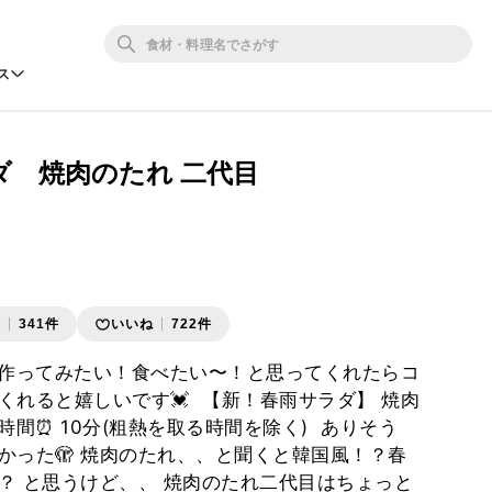
ス
ダ 焼肉のたれ 二代目
存
341件
いいね
722件
⁡ 作ってみたい！食べたい〜！と思ってくれたらコ
くれると嬉しいです💓 ⁡ 【新！春雨サラダ】 焼肉
業時間⏰ 10分(粗熱を取る時間を除く) ⁡ ありそう
かった🫣 焼肉のたれ、、と聞くと韓国風！？春
？ と思うけど、、 焼肉のたれ二代目はちょっと