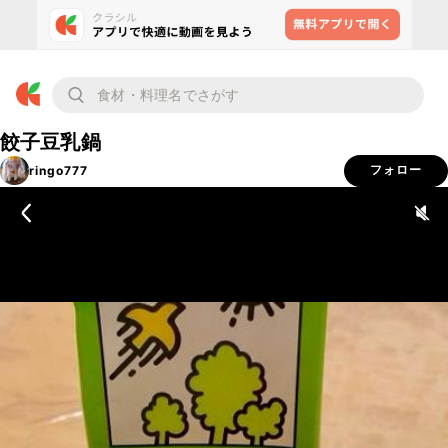
餃子豆乳鍋
ringo777
フォロー