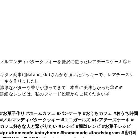
ノルマンディバタークッキーを贅沢に使ったレアチーズケーキ🤤✨
⠀
キタノ商事(@kitano_kk )さんから頂いたクッキーで、レアチーズケ
ーキを作りました!.
濃厚なバターな香りが漂ってきて、本当に美味しかった🥲💕💕
詳細なレシピは、私のフィード投稿からご覧ください🌱
⠀
#お菓子作り
#ホームカフェ
#パンケーキ
#おうちカフェ
#おうち時間
#ノルマンディバタークッキー
#ユニガールズ
#レアチーズケーキ
#
カフェ好きな人と繋がりたい
#レシピ
#簡単レシピ
#お菓子レシピ
#pr
#homecafe
#stayhome
#homemade
#foodstagram
#홈카페