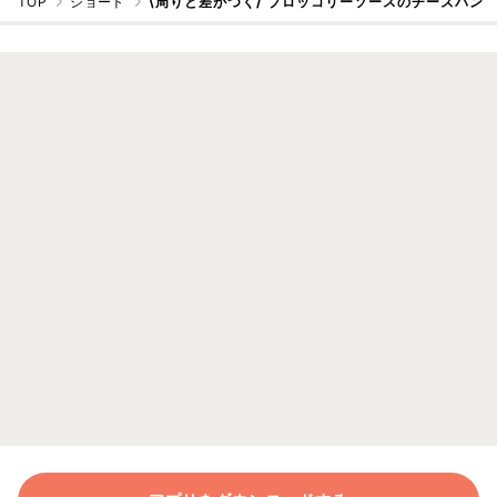
TOP
ショート
\周りと差がつく/ ブロッコリーソースのチーズパン