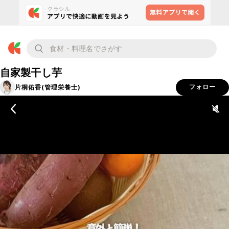
自家製干し芋
片桐佑香(管理栄養士)
フォロー