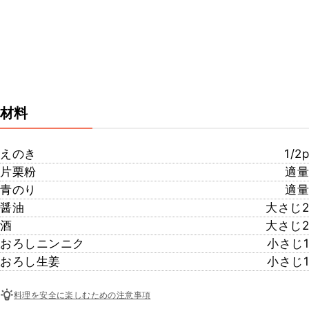
材料
えのき
1/2p
片栗粉
適量
青のり
適量
醤油
大さじ2
酒
大さじ2
おろしニンニク
小さじ1
おろし生姜
小さじ1
料理を安全に楽しむための注意事項