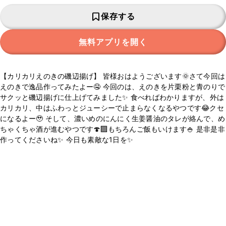
保存する
無料アプリを開く
【カリカリえのきの磯辺揚げ】 皆様おはようございます🌞さて今回は
えのきで逸品作ってみたよー🤤 今回のは、えのきを片栗粉と青のりで
サクッと磯辺揚げに仕上げてみました✨ 食べればわかりますが、外は
カリカリ、中はふわっとジューシーで止まらなくなるやつです😂クセ
になるよー🥹 そして、濃いめのにんにく生姜醤油のタレが絡んで、め
ちゃくちゃ酒が進むやつです🍄‍🟫もちろんご飯もいけます🍚 是非是非
作ってくださいね✨ 今日も素敵な1日を✨