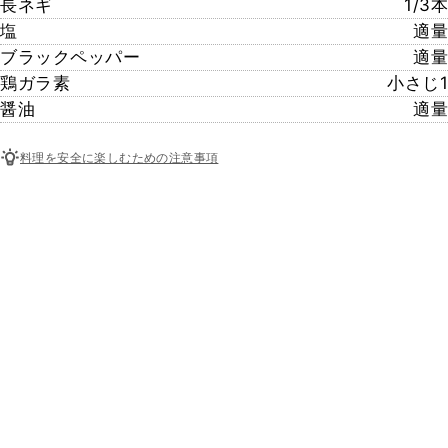
長ネギ
1/3本
塩
適量
ブラックペッパー
適量
鶏ガラ素
小さじ1
醤油
適量
料理を安全に楽しむための注意事項