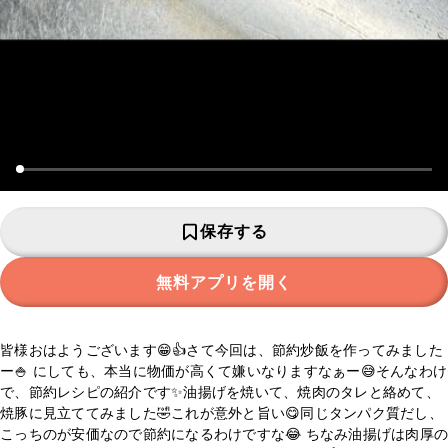
保存する
無料アプリを開く
皆様おはようございます😁👍さて今回は、節約炒飯を作ってみました
ー🍚 にしても、本当に物価が高くて嫌いなりますなぁー😅そんなわけ
で、節約レシピの紹介です✨油揚げを焼いて、焼肉のタレと絡めて、
焼豚に見立ててみました🤣これが意外と旨い😋同じタンパク質だし、
こっちのが安価なので節約になるわけですな😂 ちなみ油揚げは肉厚の