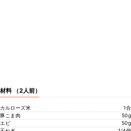
材料
（2人前）
カルローズ米
1合
豚こま肉
50g
エビ
50g
玉ねぎ
1/4個