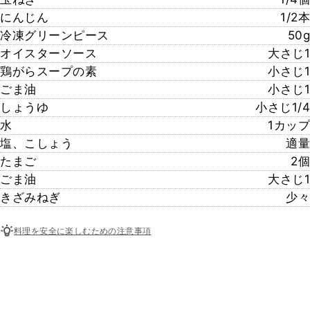
にんじん
1/2本
冷凍グリーンピース
50g
オイスターソース
大さじ1
鶏がらスープの素
小さじ1
ごま油
小さじ1
しょうゆ
小さじ1/4
水
1カップ
塩、こしょう
適量
たまご
2個
ごま油
大さじ1
きざみねぎ
少々
料理を安全に楽しむための注意事項