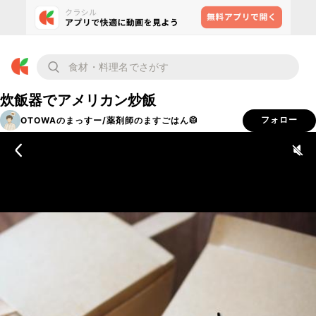
炊飯器でアメリカン炒飯
OTOWAのまっすー/薬剤師のますごはん🥼
フォロー