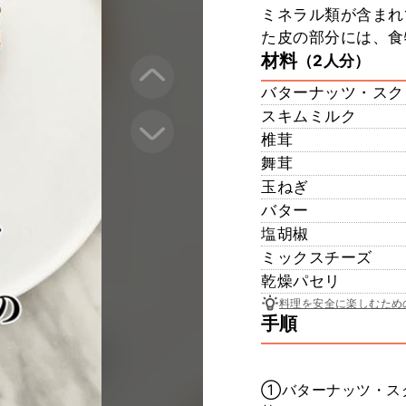
ミネラル類が含まれ
た皮の部分には、食
材料
（2人分）
バターナッツ・スク
スキムミルク
椎茸
舞茸
玉ねぎ
バター
塩胡椒
ミックスチーズ
乾燥パセリ
料理を安全に楽しむため
手順
①バターナッツ・スク