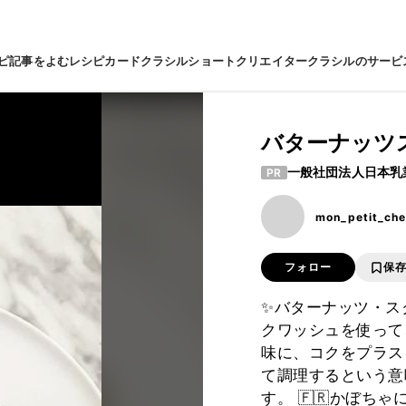
ピ
記事をよむ
レシピカード
クラシルショート
クリエイター
クラシルのサービ
バターナッツ
一般社団法人日本乳
PR
mon_petit_che
フォロー
保
✨バターナッツ・スク
クワッシュを使って
味に、コクをプラスし
て調理するという意
す。 🇫🇷かぼち