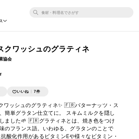
ス
スクワッシュのグラティネ
業協会
f
存
いいね
7件
ワッシュのグラティネ✨ 🇫🇷バターナッツ・ス
、簡単グラタン仕立てに。 スキムミルクを隠し
ました🌱 🇫🇷グラティネとは、焼き色をつけ
味のフランス語。いわゆる、グラタンのことで
ゃに抗酸化作用があるビタミンEや様々なビタミン・