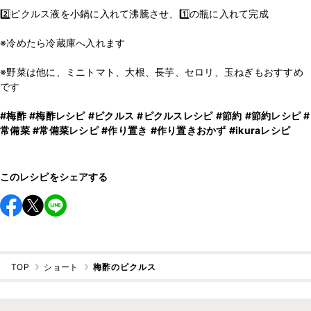
2️⃣ピクルス液を小鍋に入れて沸騰させ、1️⃣の瓶に入れて完成
※冷めたら冷蔵庫へ入れます
※野菜は他に、ミニトマト、大根、長芋、セロリ、玉ねぎもおすすめ
です
#梅酢
#梅酢レシピ
#ピクルス
#ピクルスレシピ
#節約
#節約レシピ
#
常備菜
#常備菜レシピ
#作り置き
#作り置きおかず
#ikuraレシピ
このレシピをシェアする
TOP
ショート
梅酢のピクルス