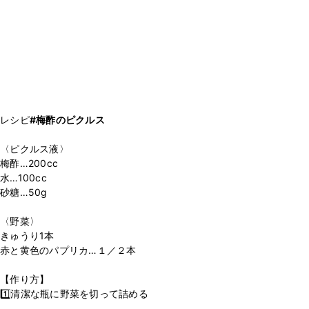
レシピ
#梅酢のピクルス
〈ピクルス液〉
梅酢…200cc
水…100cc
砂糖…50g
〈野菜〉
きゅうり1本
赤と黄色のパプリカ…１／２本
【作り方】
1️⃣清潔な瓶に野菜を切って詰める