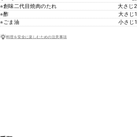
⭐︎創味二代目焼肉のたれ
大さじ2
⭐︎酢
大さじ1
⭐︎ごま油
小さじ1
料理を安全に楽しむための注意事項