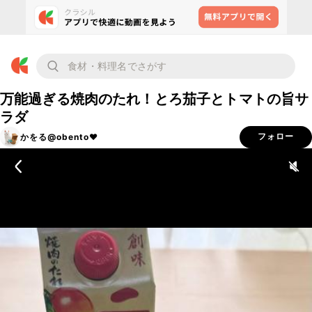
万能過ぎる焼肉のたれ！とろ茄子とトマトの旨サ
ラダ
かをる@obento❤︎
フォロー