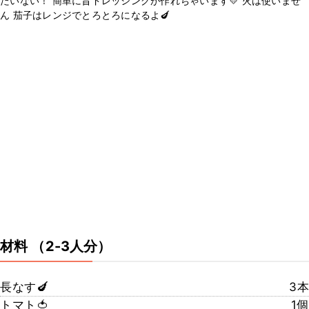
たいない！ 簡単に旨ドレッシングが作れちゃいます💛 火は使いませ
ん 茄子はレンジでとろとろになるよ🍆
材料
（2-3人分）
長なす🍆
3本
トマト🍅
1個