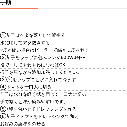
手順
①茄子はヘタを落として縦半分
水に晒してアク抜きする
※皮が硬い場合はピーラーで縞々に皮を剥く
②茄子をラップに包みレンジ600W3分〜
指で押してやわやわになればOK
様子を見ながら追加加熱してください。
③②をラップごと水に入れて冷ます
④トマトを一口大に切る
茄子は水分を軽く拭き同じく一口大に切る
手で割くと味が染みやすいです。
⑤⭐︎印を合わせてドレッシングを作る
⑥茄子とトマトをドレッシングで和え
お好みの薬味をのせる