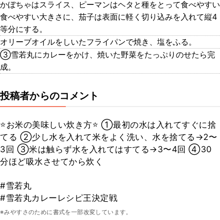
かぼちゃはスライス、ピーマンはヘタと種をとって食べやすい
食べやすい大きさに、茄子は表面に軽く切り込みを入れて縦4
等分にする。
オリーブオイルをしいたフライパンで焼き、塩をふる。
③雪若丸にカレーをかけ、焼いた野菜をたっぷりのせたら完
成。
投稿者からのコメント
⭐️お米の美味しい炊き方⭐️ ①最初の水は入れてすぐに捨
てる ②少し水を入れて米をよく洗い、水を捨てる→2〜
3回 ③米は触らず水を入れてはすてる→3〜4回 ④30
分ほど吸水させてから炊く
#雪若丸
#雪若丸カレーレシピ王決定戦
※みやすさのために書式を一部改変しています。