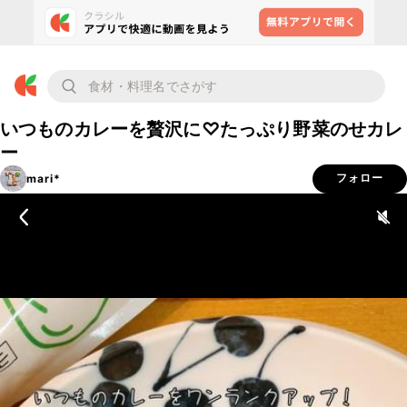
いつものカレーを贅沢に♡たっぷり野菜のせカレ
ー
mari*
フォロー