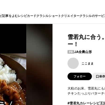
ピ
記事をよむ
レシピカード
クラシルショート
クリエイター
クラシルのサービ
雪若丸に合う
ー！
JA全農山形
PR
ここまま
フォロー
保
大粒のお米、雪若丸にも
チキンたっぷりバターチ
#雪若丸カレーレシピ王