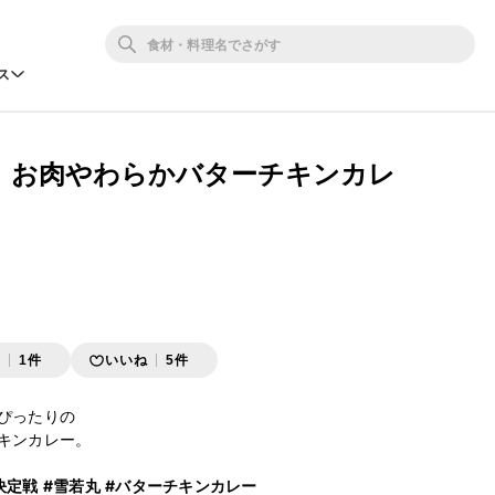
ス
。お肉やわらかバターチキンカレ
存
1件
いいね
5件
ぴったりの

キンカレー。

決定戦
#雪若丸
#バターチキンカレー