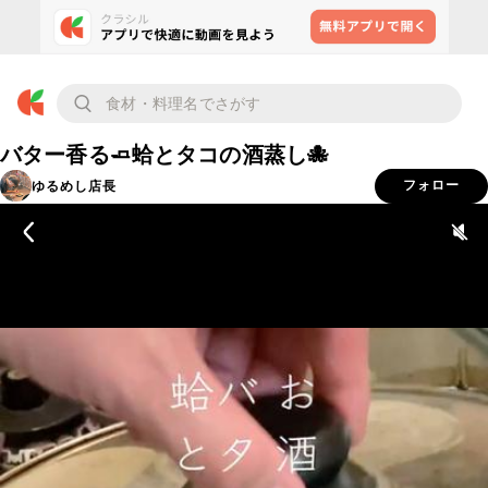
バター香る🧈蛤とタコの酒蒸し🐙
ゆるめし店長
フォロー