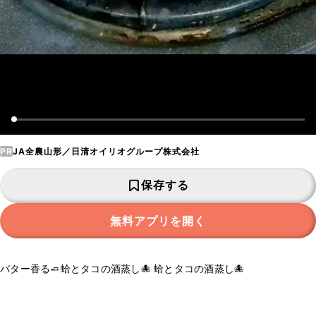
PR
JA全農山形／日清オイリオグループ株式会社
保存する
無料アプリを開く
バター香る🧈蛤とタコの酒蒸し🐙 蛤とタコの酒蒸し🐙