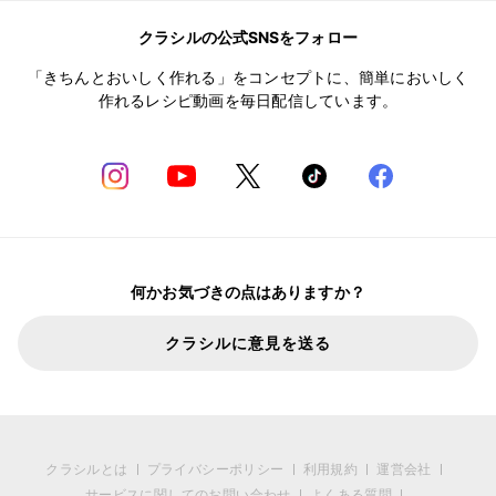
クラシルの公式SNSをフォロー
「きちんとおいしく作れる」をコンセプトに、簡単においしく
作れるレシピ動画を毎日配信しています。
何かお気づきの点はありますか？
クラシルに意見を送る
クラシルとは
プライバシーポリシー
利用規約
運営会社
サービスに関してのお問い合わせ
よくある質問