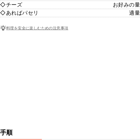
◇チーズ
お好みの量
◇あればパセリ
適量
料理を安全に楽しむための注意事項
手順