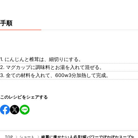
手順
1. にんじんと椎茸は、細切りにする。
2. マグカップに調味料とお湯を入れて混ぜる。
3. 全ての材料を入れて、600w3分加熱して完成。
このレシピをシェアする
TOP
ショート
綺麗に痩せたい人必見❗️糀パワーでぽかぽかスープ✨