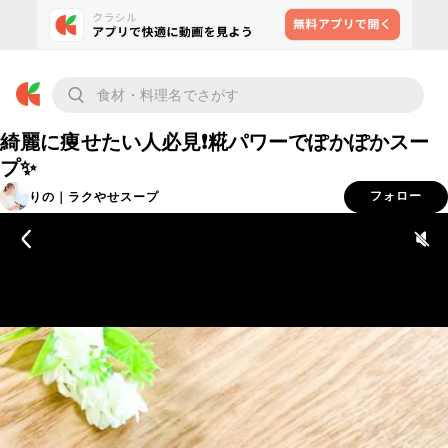
綺麗に痩せたい人必見❗️糀パワーでぽかぽかスー
プ✨
りの｜ラクやせスープ
フォロー