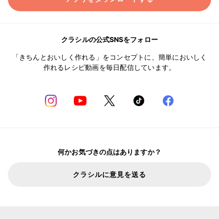
クラシルの公式SNSをフォロー
「きちんとおいしく作れる」をコンセプトに、簡単においしく
作れるレシピ動画を毎日配信しています。
何かお気づきの点はありますか？
クラシルに意見を送る