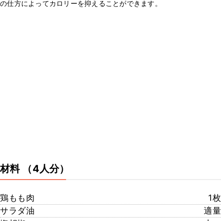
の仕方によってカロリーを抑えることができます。
材料
（4人分）
鶏もも肉
1枚
サラダ油
適量