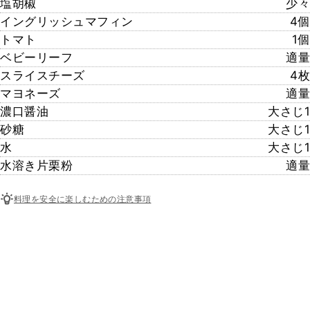
塩胡椒
少々
イングリッシュマフィン
4個
トマト
1個
ベビーリーフ
適量
スライスチーズ
4枚
マヨネーズ
適量
濃口醤油
大さじ1
砂糖
大さじ1
水
大さじ1
水溶き片栗粉
適量
料理を安全に楽しむための注意事項