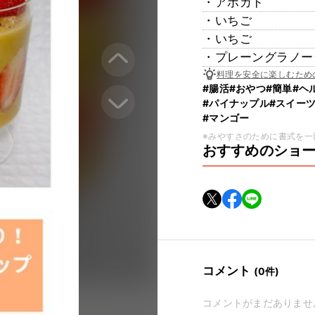
・アボカド
・いちご
・いちご
・プレーングラノー
料理を安全に楽しむため
#腸活
#おやつ
#簡単
#ヘ
#パイナップル
#スイー
#マンゴー
※みやすさのために書式を一
おすすめのショ
コメント
(0件)
コメントがまだありませ