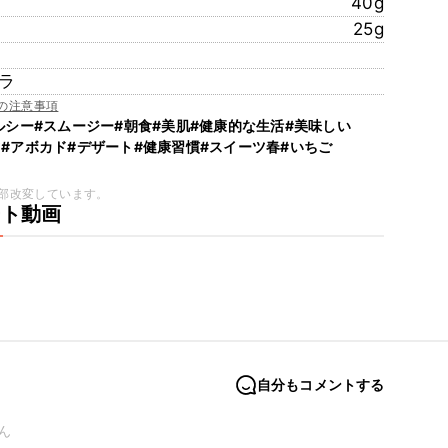
40g
25g
ラ
の注意事項
ルシー
#スムージー
#朝食
#美肌
#健康的な生活
#美味しい
ツ
#アボカド
#デザート
#健康習慣
#スイーツ春
#いちご
部改変しています。
ート動画
自分もコメントする
ん