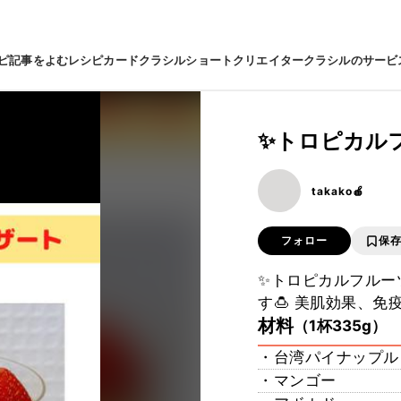
ピ
記事をよむ
レシピカード
クラシルショート
クリエイター
クラシルのサービ
✨トロピカル
takako🍎
フォロー
保
✨トロピカルフルー
す🍮 美肌効果、
材料
（1杯335g）
・台湾パイナップル
・マンゴー