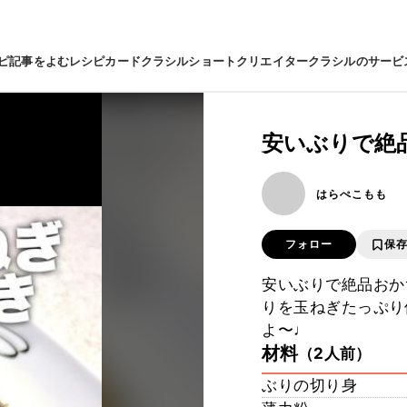
ピ
記事をよむ
レシピカード
クラシルショート
クリエイター
クラシルのサービ
安いぶりで絶
はらぺこもも
フォロー
保
安いぶりで絶品おか
りを玉ねぎたっぷり
よ〜♩
材料
（2人前）
ぶりの切り身