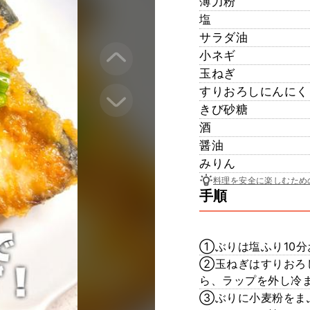
薄力粉
塩
サラダ油
小ネギ
玉ねぎ
すりおろしにんにく
きび砂糖
酒
醤油
みりん
料理を安全に楽しむため
手順
①ぶりは塩ふり10
②玉ねぎはすりおろし
ら、ラップを外し冷
③ぶりに小麦粉をま