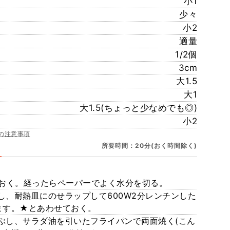
小1
少々
小2
適量
1/2個
3cm
大1.5
大1
大1.5(ちょっと少なめでも◎)
小2
の注意事項
所要時間：20分(おく時間除く)
分おく。経ったらペーパーでよく水分を切る。
、耐熱皿にのせラップして600W2分レンチンした
ます。★とあわせておく。
ぶし、サラダ油を引いたフライパンで両面焼く(こん